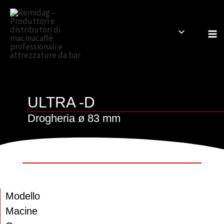
Vai
al
contenuto
ULTRA -D
Drogheria ø 83 mm
Modello
Macine