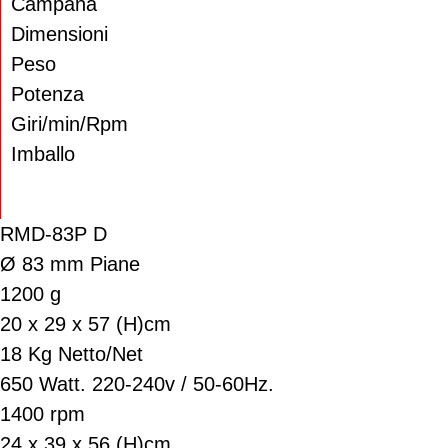
Campana
Dimensioni
Peso
Potenza
Giri/min/Rpm
Imballo
RMD-83P D
Ø 83 mm Piane
1200 g
20 x 29 x 57 (H)cm
18 Kg Netto/Net
650 Watt. 220-240v / 50-60Hz.
1400 rpm
24 x 39 x 56 (H)cm