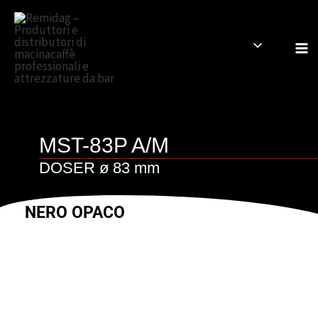
Vai
al
contenuto
MST-83P A/M
DOSER ø 83 mm
NERO OPACO